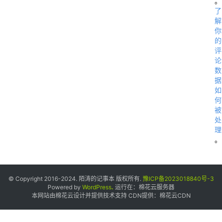
。
了
解
你
的
评
论
数
据
如
何
被
处
理
。
© Copyright 2016-2024. 陌涛的记事本 版权所有.
豫ICP备2023018840号-3
Powered by
WordPress
.
运行在：
棉花云服务器
本网站由棉花云设计并提供技术支持 CDN提供：
棉花云CDN