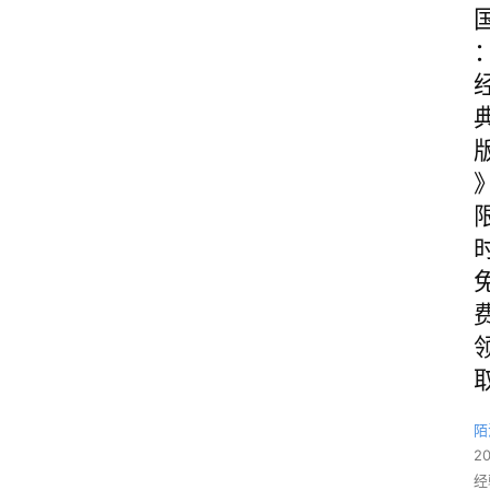
陌
2
经