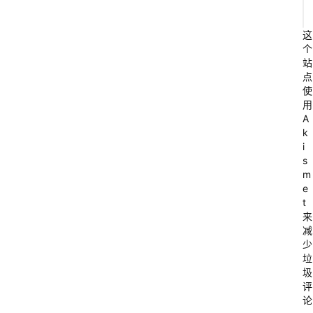
这
个
站
点
使
用
A
1
k
i
1
s
.
m
e
7
t
来
减
少
垃
2
圾
评
论