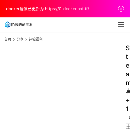
docker镜像已更新为
https://0-docker.nat.tf/
首页
分享
经验福利
S
t
e
a
+
1