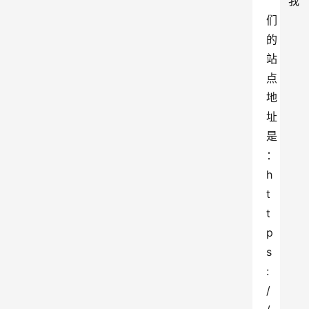
我
们
的
站
点
地
址
是
：
h
t
t
p
s
:
/