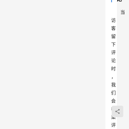
当
访
客
留
下
评
论
时
，
我
们
会
收
集
评