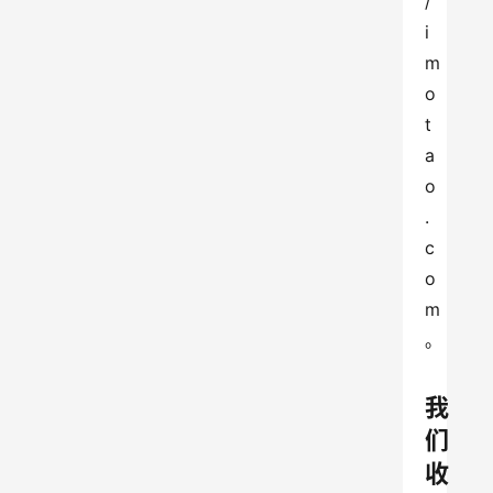
/
i
m
o
t
a
o
.
c
o
m
。
我
们
收