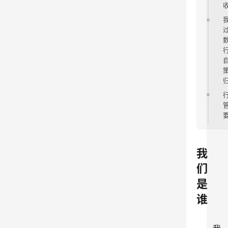
我
们
是
谁