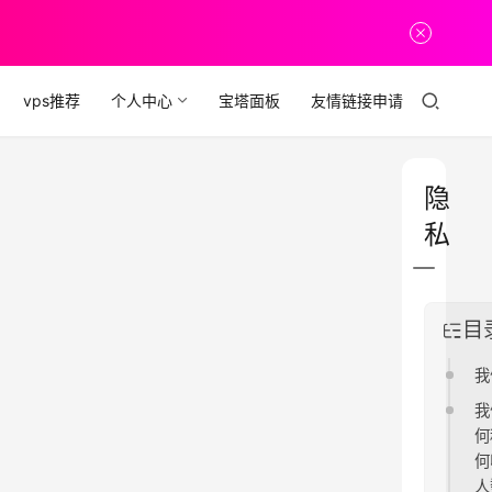
vps推荐
个人中心
宝塔面板
友情链接申请
隐
私
目
我
我
何
何
人