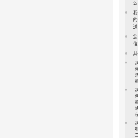
么
我
的
送
您
信
其