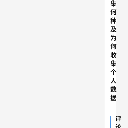
集
何
种
及
为
何
收
集
个
人
数
据
评
论