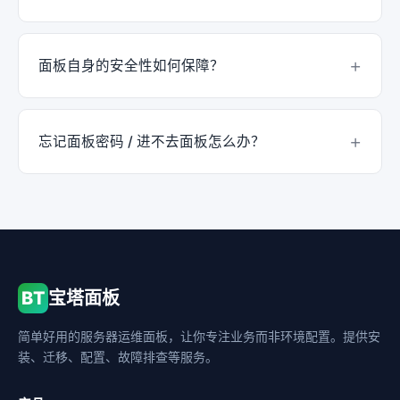
面板密码」可重置登录密码。修改端口后记得在云服务
器安全组中放行新端口。
不建议。宝塔面板需要使用纯净系统安装，已经手工部
署过 Web 环境的服务器可能存在端口占用、配置冲突
面板自身的安全性如何保障？
等问题。如必须安装，请先卸载原有的 Nginx /
Apache / MySQL / PHP 等服务，否则面板可能无法正
建议开启以下措施：① 修改默认 8888 端口；② 开启
常工作。
SSL 后通过 HTTPS 访问；③ 开启面板 SSH 限制 IP 访
忘记面板密码 / 进不去面板怎么办？
问；④ 开启「安全入口」(默认 /xxxxx 随机路径)；⑤
绑定域名访问；⑥ 开启二步验证。完成这些设置后安
SSH 登录服务器执行
命令进入菜单，可重置面板密
bt
全性可以得到很好的保障。
码、修改端口、查看面板地址等。如果连 SSH 都进不
去，请通过云厂商控制台的「VNC 网页登录」进入系
统，再执行
命令处理。
bt
BT
宝塔面板
简单好用的服务器运维面板，让你专注业务而非环境配置。提供安
装、迁移、配置、故障排查等服务。