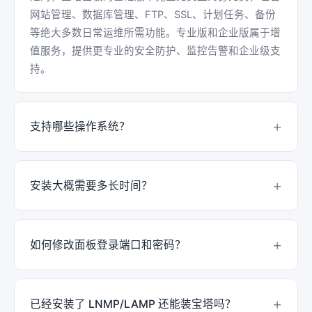
网站管理、数据库管理、FTP、SSL、计划任务、备份
等绝大多数日常运维所需功能。专业版和企业版属于增
值服务，提供更专业的安全防护、监控告警和企业级支
持。
支持哪些操作系统？
Linux 端支持 CentOS 7+ / Rocky Linux / AlmaLinux /
Ubuntu 18.04+ / Debian 10+ / Fedora 等主流发行版；
安装大概需要多长时间？
Windows 端支持 Windows Server 2008 R2 / 2012 /
2016 / 2019 / 2022 等服务器系统。建议使用纯净的系
在网络通畅的情况下，面板本体安装约 2 分钟即可完
统进行安装。
成。安装完成后再根据需要安装 Nginx、MySQL、PHP
如何修改面板登录端口和密码？
等环境，每个环境根据机器性能约 3-10 分钟。整体 15
分钟内即可完成一台 Web 服务器的环境搭建。
登录服务器 SSH 后执行
命令，会出现菜单。选择
bt
「修改面板端口」可更改 8888 默认端口；选择「修改
已经安装了 LNMP/LAMP 还能装宝塔吗？