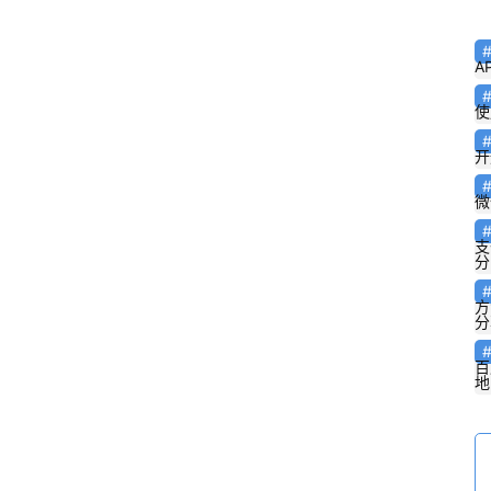
A
使
开
微
支
分
方
分
百
地
车