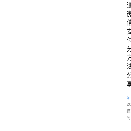
陌
2
经
阅