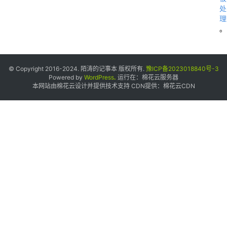
处
理
。
© Copyright 2016-2024. 陌涛的记事本 版权所有.
豫ICP备2023018840号-3
Powered by
WordPress
.
运行在：
棉花云服务器
本网站由棉花云设计并提供技术支持 CDN提供：
棉花云CDN