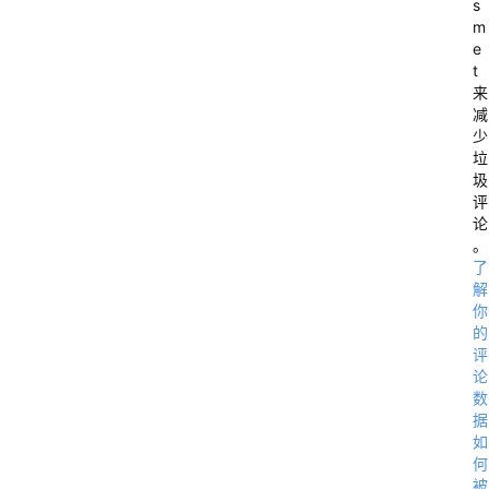
s
m
e
t
来
减
少
垃
圾
评
论
。
了
解
你
的
评
论
数
据
如
何
被