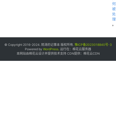
何
被
处
理
。
© Copyright 2016-2024. 陌涛的记事本 版权所有.
豫ICP备2023018840号-3
Powered by
WordPress
.
运行在：
棉花云服务器
本网站由棉花云设计并提供技术支持 CDN提供：
棉花云CDN