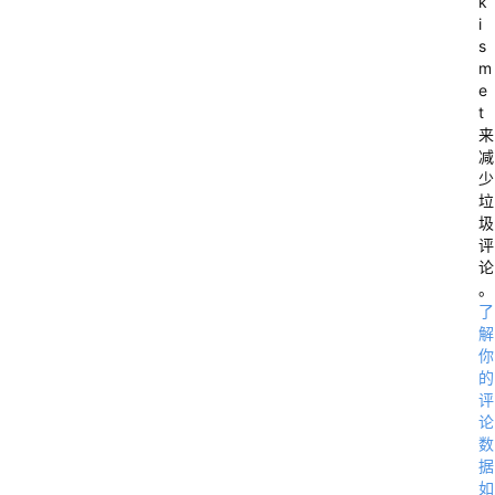
k
i
s
m
e
t
来
减
少
垃
圾
评
论
。
了
解
你
的
评
论
数
据
如