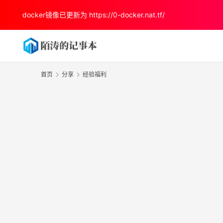
docker镜像已更新为
https://0-docker.nat.tf/
首页
分享
经验福利