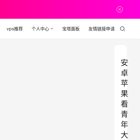
vps推荐
个人中心
宝塔面板
友情链接申请
安
卓
苹
果
看
青
年
大