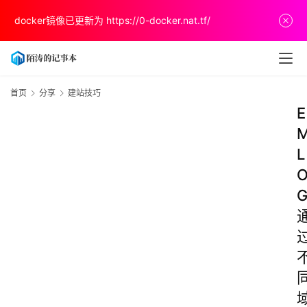
docker镜像已更新为
https://0-docker.nat.tf/
首页
分享
建站技巧
E
L