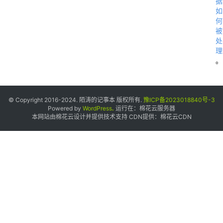
据
如
何
被
处
理
。
© Copyright 2016-2024. 陌涛的记事本 版权所有.
豫ICP备2023018840号-3
Powered by
WordPress
.
运行在：
棉花云服务器
本网站由棉花云设计并提供技术支持 CDN提供：
棉花云CDN
用
s