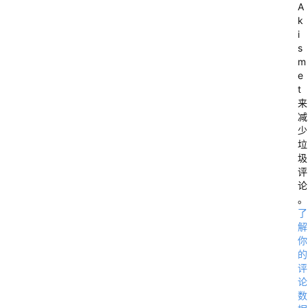
A
k
i
s
m
e
t
来
C
减
l
少
o
垃
圾
u
评
d
论
。
B
了
a
解
s
你
的
e
评
论
数