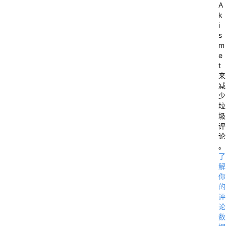
A
k
i
s
m
e
t
来
减
少
垃
圾
评
论
。
了
解
你
的
评
论
数