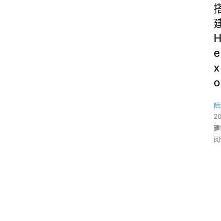
e
x
o
陌
2
建
阅