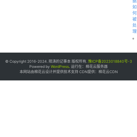
据
如
何
被
处
理
。
© Copyright 2016-2024. 陌涛的记事本 版权所有.
豫ICP备2023018840号-3
Powered by
WordPress
.
运行在：
棉花云服务器
本网站由棉花云设计并提供技术支持 CDN提供：
棉花云CDN
了
N
o
d
e
.
j
s 