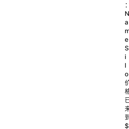
a
e
S
i
l
o
$