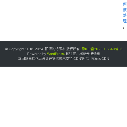
何
被
处
理
。
© Copyright 2016-2024. 陌涛的记事本 版权所有.
豫ICP备2023018840号-3
Powered by
WordPress
.
运行在：
棉花云服务器
本网站由棉花云设计并提供技术支持 CDN提供：
棉花云CDN