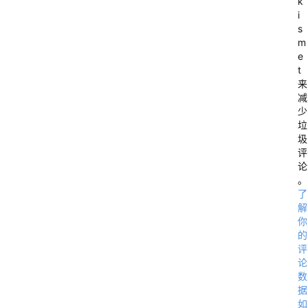
k
i
s
m
e
t
来
减
少
垃
圾
评
论
。
了
解
你
的
评
论
数
据
如