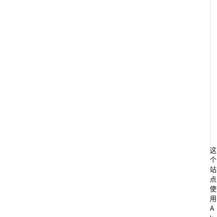
m
e
S
i
l
o 
这
个
站
点
使
用
A