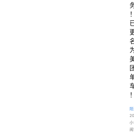
陌
2
小
阅