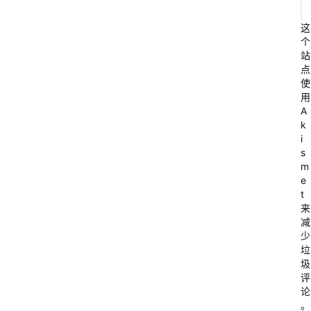
A
这
p
个
站
p
点
使
用
A
k
i
s
m
e
t
来
减
少
垃
圾
评
论
。
A