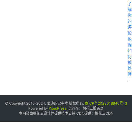
了
p
解
你
p
的
“
评
论
数
据
”
如
何
被
“
处
理
。
”
© Copyright 2016-2024. 陌涛的记事本 版权所有.
豫ICP备2023018840号-3
Powered by
WordPress
.
运行在：
棉花云服务器
本网站由棉花云设计并提供技术支持 CDN提供：
棉花云CDN
“