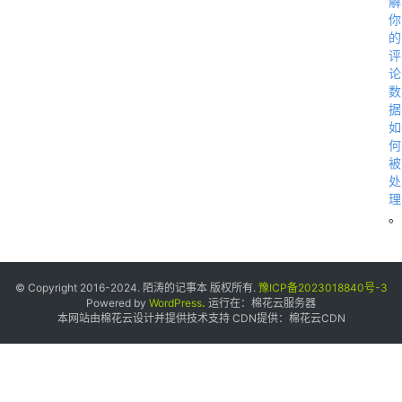
解
你
的
评
论
数
据
如
何
被
处
理
。
© Copyright 2016-2024. 陌涛的记事本 版权所有.
豫ICP备2023018840号-3
Powered by
WordPress
.
运行在：
棉花云服务器
本网站由棉花云设计并提供技术支持 CDN提供：
棉花云CDN