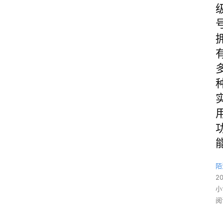
陌
2
小
阅