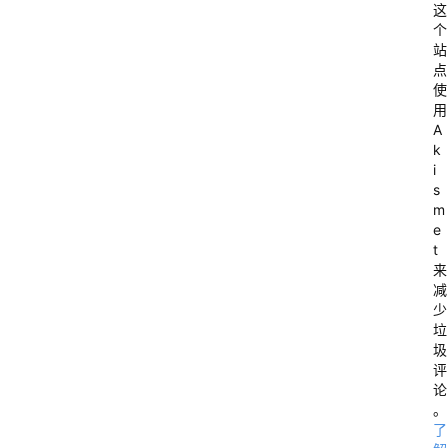
这
个
站
点
使
用
A
k
i
s
m
e
t
来
减
少
垃
圾
评
论
。
了