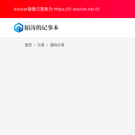
docker镜像已更新为
https://0-docker.nat.tf/
首页
分享
源码分享