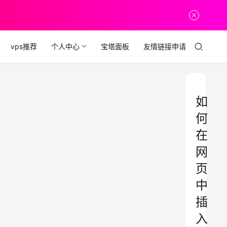
vps推荐
个人中心
宝塔面板
友情链接申请
如
何
在
网
页
中
插
入