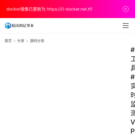
docker镜像已更新为
https://0-docker.nat.tf/
首页
分享
源码分享
#
#
V
P