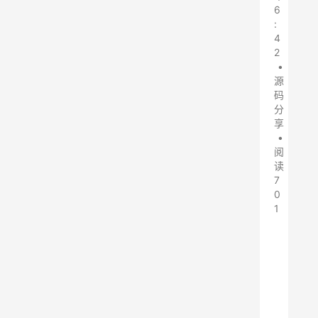
6
:
4
2
•
源
码
分
享
•
阅
读
7
0
1
抖
音
无