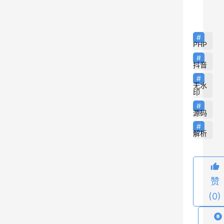
a
j
a
PHP
x
直
抖音
接
无水
调
印
用
源码
即
可
解析
原
生
赞
的
a
(0)
j