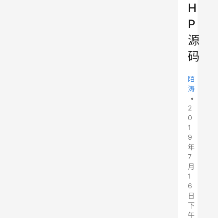
H
P
源
码
陌
涛
•
2
0
1
9
年
7
月
1
6
日
下
午