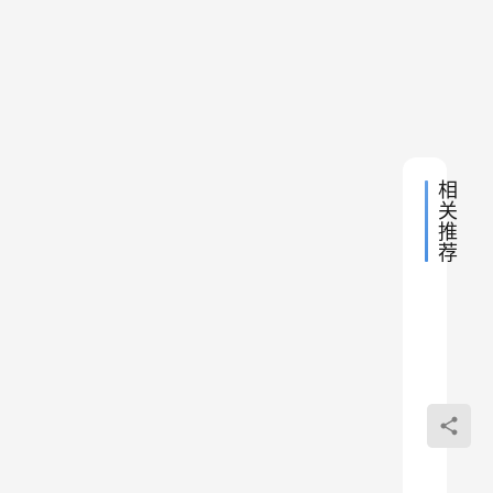
时
I
if (s
下
2019
代
P
{if(i
一
年7
3
9
}else
篇
月16
》
日 下
领
$url 
限
午
取
//模
9:43
时
炫
$User
免
彩
// 截
费
版
funct
领
相
纪
$r = 
取
关
念
if (i
推
图
$r = 
荐
标
retur
需
}

超
retur
利用
源
会
}

码
js代
在
$b = 
分
网
$c = 
享
码批
本文
大
$id =
量自
是利
于
$d ='
5
//curl
用js
动取
2020
年
$curl
码批
消抖
curl_
年6