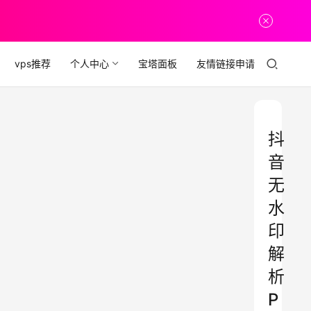
vps推荐
个人中心
宝塔面板
友情链接申请
抖
音
无
水
印
解
析
P