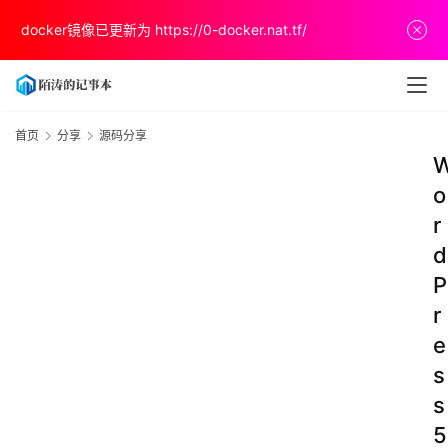
docker镜像已更新为
https://0-docker.nat.tf/
首页
分享
源码分享
o
r
d
P
r
e
s
s
5