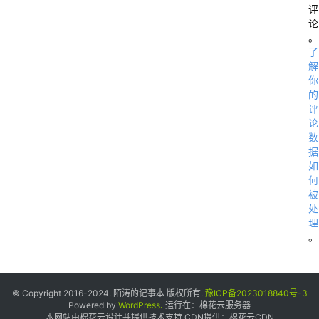
评
论
。
了
解
你
的
评
论
数
据
如
何
被
处
理
。
© Copyright 2016-2024. 陌涛的记事本 版权所有.
豫ICP备2023018840号-3
Powered by
WordPress
.
运行在：
棉花云服务器
本网站由棉花云设计并提供技术支持 CDN提供：
棉花云CDN