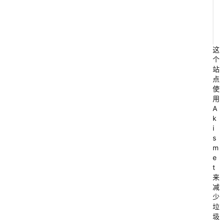
这
个
站
点
使
用
A
k
i
s
m
e
t
来
减
少
垃
圾