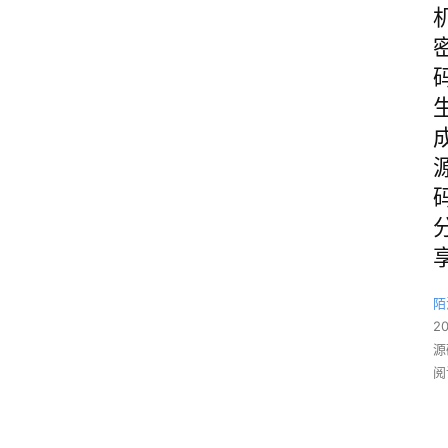
陌
2
源
阅