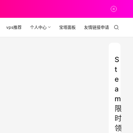
vps推荐
个人中心
宝塔面板
友情链接申请
S
t
e
a
m
限
时
领