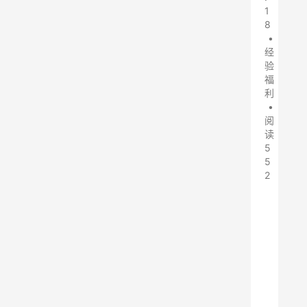
1
8
•
经
验
福
利
•
阅
读
5
5
2
S
t
e
a
m