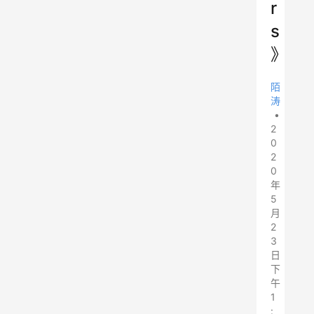
r
s
》
陌
涛
•
2
0
2
0
年
5
月
2
3
日
下
午
1
: