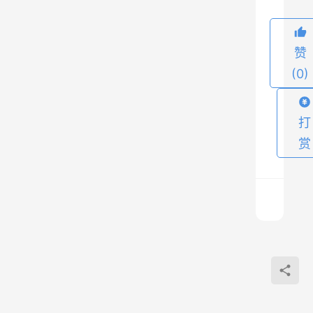
》
S
赞
t
(0)
e
a
打
m
赏
这
次
限
时
领
取
腾
讯
的
游
是
戏
上
《
《
一