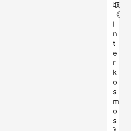
取
《
I
n
t
e
r
k
o
s
m
o
s
》