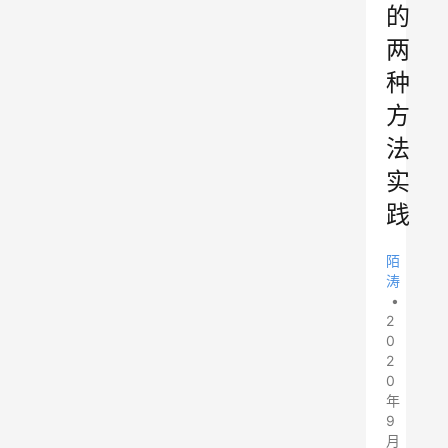
的
两
种
方
法
实
践
陌
涛
•
2
0
2
0
年
9
月