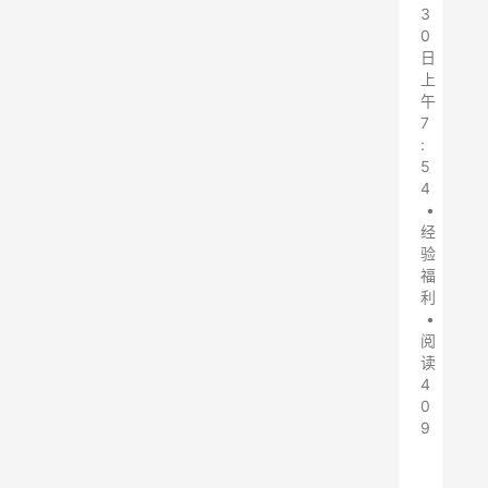
3
0
日
上
午
7
:
5
4
•
经
验
福
利
•
阅
读
4
0
9