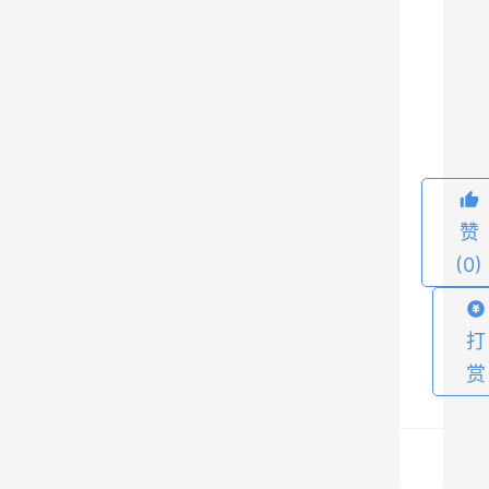
有
一
种
9
是
小
厂
家
直
赞
接
(0)
把
你
打
的
赏
域
名
加
入