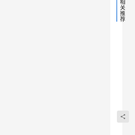
相
知
用
关
2
i
推
年
荐
p
内
未
访
登
免费
问
陆
经
验
领取
过
差
福
的
利
1个
不
免费
将
多
月微
2
领取1
T
，
个月
云超
免
2019
微云
这
级会
费
年11
超级
空
个
员
月26
间
会员
记录
方
日
经
秒到
改
秒到
验
Win
法
为
账
福
账 如
1
534
显
利
系统
我们
0
果不
0
然
本地
到有
0
是苹
0
G
是
和后
Hos
果手
0
B
2022年