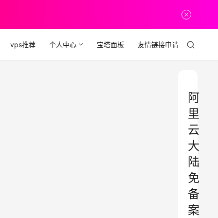
vps推荐
个人中心
宝塔面板
友情链接申请
阿
里
云
大
陆
免
备
案