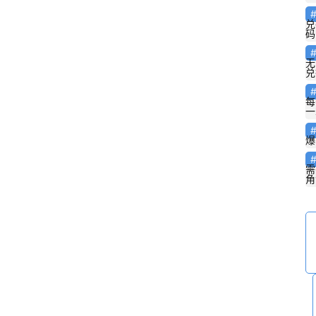
兑
码
无
兑
每
一
爆
需
角
2