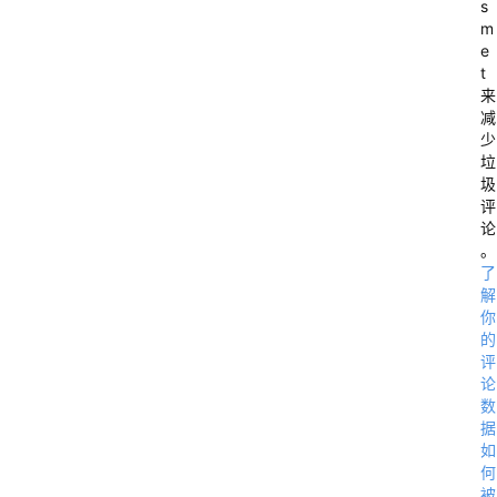
s
h
m
e
t
t
t
来
减
p
少
s
垃
:
圾
评
/
论
/
。
了
d
解
y
你
m
的
评
a
论
.
数
据
l
如
t
何
d
被