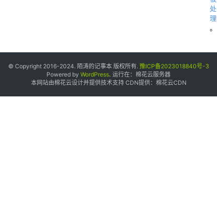
处
/
理
z
。
x
x
2
© Copyright 2016-2024. 陌涛的记事本 版权所有.
豫ICP备2023018840号-3
Powered by
WordPress
.
运行在：
棉花云服务器
w
本网站由棉花云设计并提供技术支持 CDN提供：
棉花云CDN
0