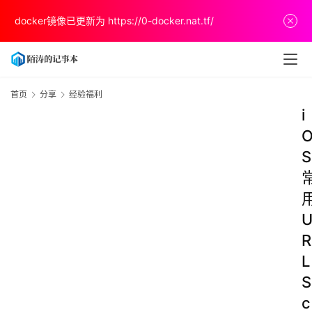
docker镜像已更新为
https://0-docker.nat.tf/
首页
分享
经验福利
i
S
R
L
S
c