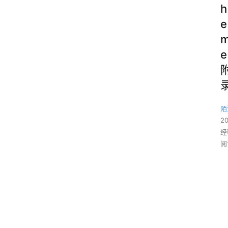
h
e
e
陌
2
经
阅