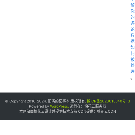
解
你
的
评
论
数
据
如
何
被
处
理
。
© Copyright 2016-2024. 陌涛的记事本 版权所有.
豫ICP备2023018840号-3
Powered by
WordPress
.
运行在：
棉花云服务器
本网站由棉花云设计并提供技术支持 CDN提供：
棉花云CDN