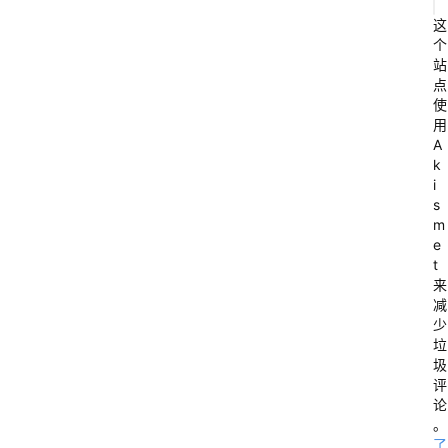
这
个
站
点
使
用
A
k
i
s
m
e
t
来
减
少
垃
圾
评
论
。
了