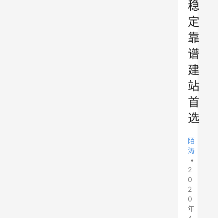
稳
定
靠
谱
建
站
首
选
陌
涛
•
2
0
2
0
年