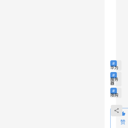
项
目
的
首
选
8
商
家
之
一
华为
。
服务
2
器
0
限购
2
0
年
赞
3