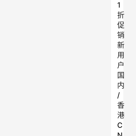
1
折
促
销
新
用
户
国
内
/
香
港
C
N