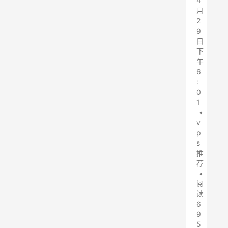
4
月
2
9
日
下
午
6
:
0
1
•
v
p
s
推
荐
•
阅
读
6
9
5