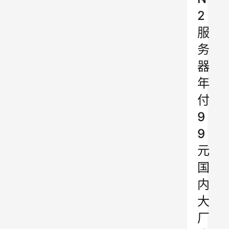
2
服
务
器
年
付
9
9
元
国
内
大
厂