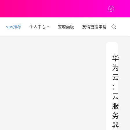
vps推荐
个人中心
宝塔面板
友情链接申请
华
为
云
：
云
服
务
器