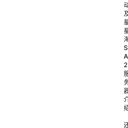
S
A
2