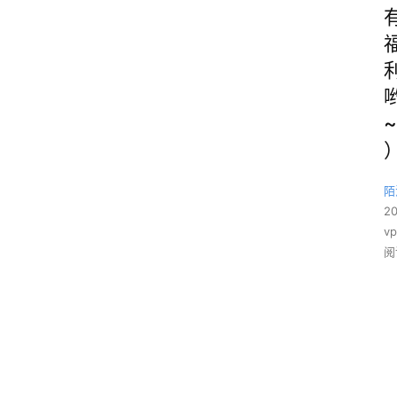
~
陌
2
v
阅