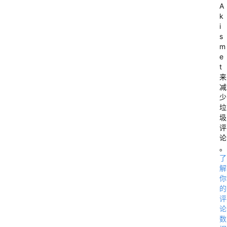
至
A
2
k
i
0
s
2
m
e
0
t
来
0
减
少
6
垃
圾
评
3
论
0
。
了
解
你
的
评
论
数