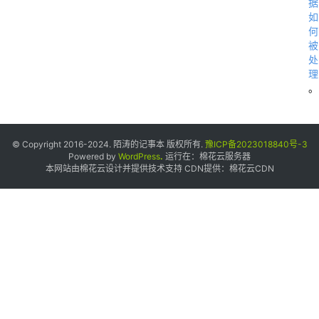
据
如
何
被
处
理
。
·
© Copyright 2016-2024. 陌涛的记事本 版权所有.
豫ICP备2023018840号-3
Powered by
WordPress
.
运行在：
棉花云服务器
本网站由棉花云设计并提供技术支持 CDN提供：
棉花云CDN
1
2
G