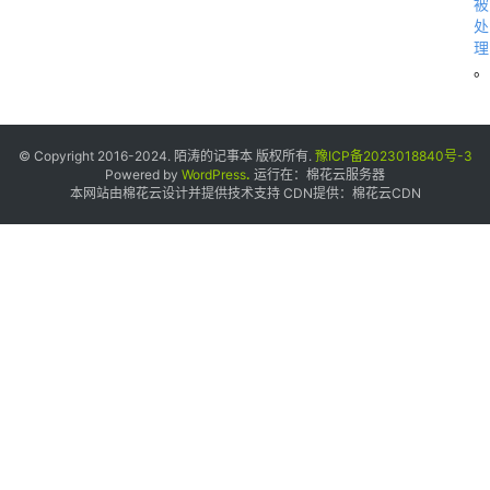
被
处
理
。
t
t
p
© Copyright 2016-2024. 陌涛的记事本 版权所有.
豫ICP备2023018840号-3
Powered by
WordPress
.
运行在：
棉花云服务器
s
本网站由棉花云设计并提供技术支持 CDN提供：
棉花云CDN
:
/
/
c
l
o
u
d
.