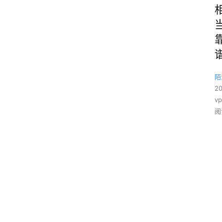
陌
2
v
阅