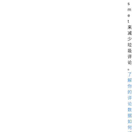
s
m
e
t
来
减
少
垃
圾
评
论
。
了
解
你
的
评
论
数
据
如
何