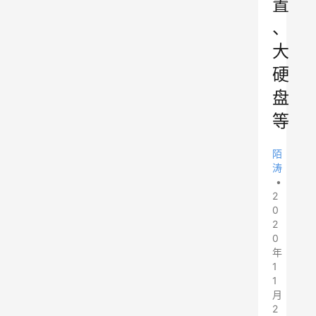
置
、
大
硬
盘
等
陌
涛
•
2
0
2
0
年
1
1
月
2