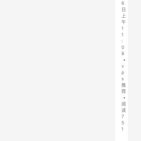
6
日
上
午
1
1
:
0
8
•
v
p
s
推
荐
•
阅
读
7
5
1