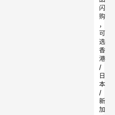
闪
购
，
可
选
香
港
/
日
本
/
新
加