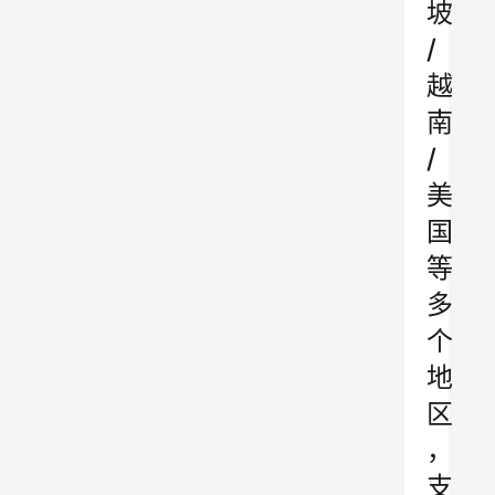
坡
/
越
南
/
美
国
等
多
个
地
区
，
支