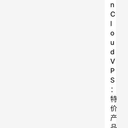
n
C
l
o
u
d
V
P
S
：
特
价
产
品