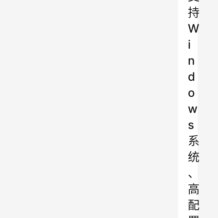
持
W
i
n
d
o
w
s
系
统
、
高
配