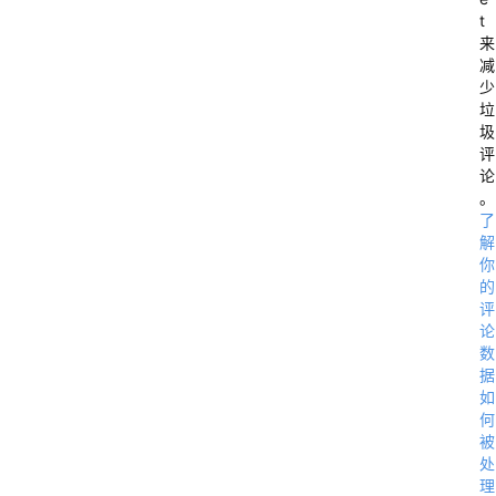
t
来
减
少
垃
圾
评
论
。
了
解
你
的
评
论
数
据
如
何
被
处
理