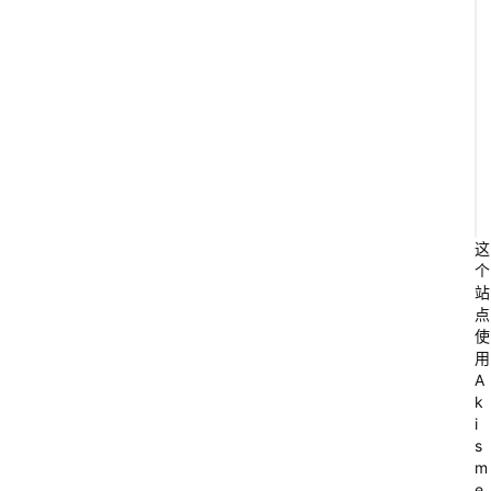
这
个
站
点
使
用
A
k
i
s
m
e