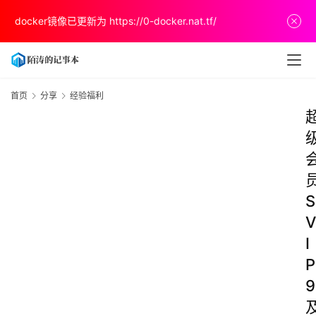
docker镜像已更新为
https://0-docker.nat.tf/
首页
分享
经验福利
S
V
I
P
9