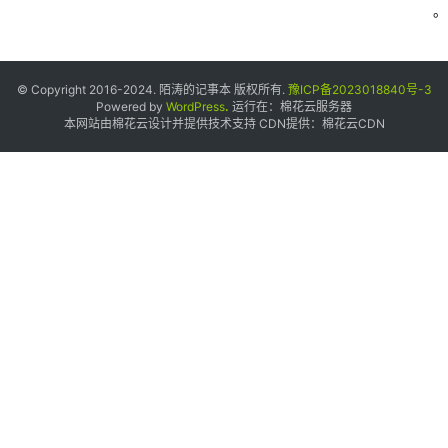
。
© Copyright 2016-2024. 陌涛的记事本 版权所有.
豫ICP备2023018840号-3
Powered by
WordPress
.
运行在：
棉花云服务器
本网站由棉花云设计并提供技术支持 CDN提供：
棉花云CDN