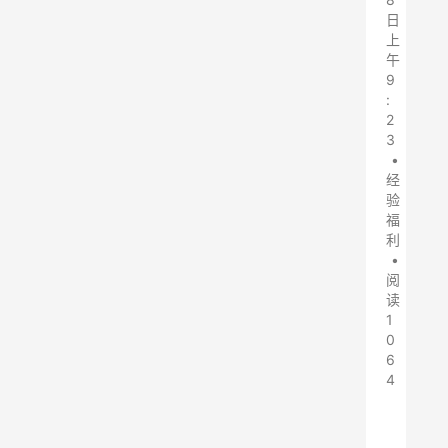
日
上
午
9
:
2
3
•
经
验
福
利
•
阅
读
1
0
6
4