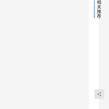
e
r
相
s
、
关
d
i
b
推
e
o
p
荐
l
c
t 
i
e
v
华为
等
、
经
r
c
验
网
严打
.
福
e
n
页
利
APP
8
以
e
）
编
互相
前，
t
程
屏
大多
拉
2023
蔽
语
数苹
起！
中
年5
言
果用
国
别羡
月10
大
户以
。
哔哩
日
经
慕
陆
iOS
验
它
哔哩
访
iOS
福
系统
支
487
问
利
app
哔哩
系统
天然
0
持
拉新
哔哩
了
封闭
0
宏
app
活动
性为
0