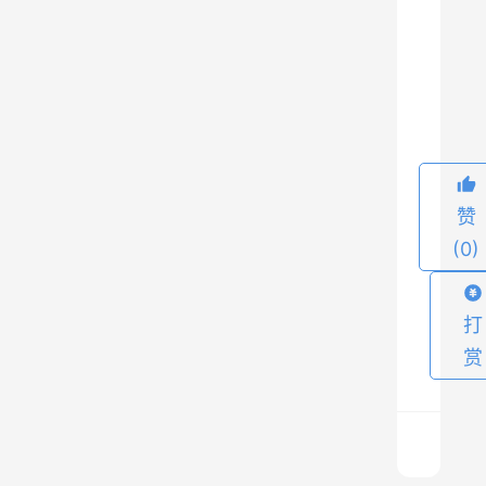
具
有
简
9
洁
和
直
观
赞
的
(0)
图
形
用
打
户
赏
界
面
，
支