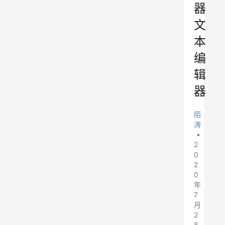
器
文
本
编
辑
器
陌
涛
•
2
0
2
0
年
7
月
2
8