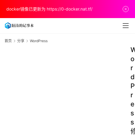
docker镜像已更新为
https://0-docker.nat.tf/
首页
分享
WordPress
o
r
d
P
r
e
s
s