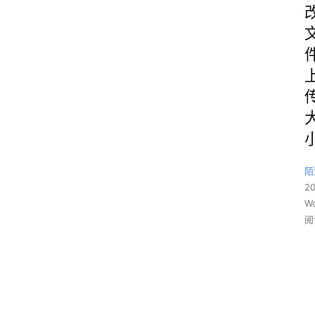
陌
2
Wo
阅