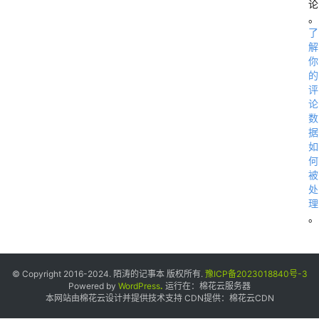
论
。
了
解
你
的
评
论
数
据
如
何
被
处
理
。
w
o
© Copyright 2016-2024. 陌涛的记事本 版权所有.
豫ICP备2023018840号-3
r
Powered by
WordPress
.
运行在：
棉花云服务器
本网站由棉花云设计并提供技术支持 CDN提供：
棉花云CDN
d