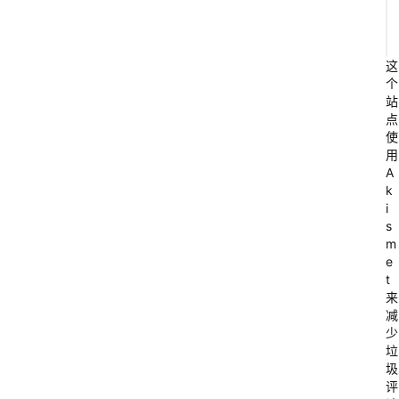
这
个
站
点
使
用
A
k
i
s
m
e
t
来
减
少
垃
圾
评