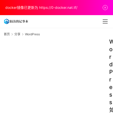
docker镜像已更新为
https://0-docker.nat.tf/
首页
分享
WordPress
o
r
d
P
r
e
s
s