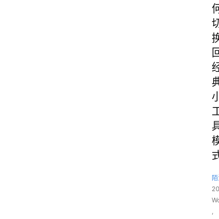
陌
2
Wo
,