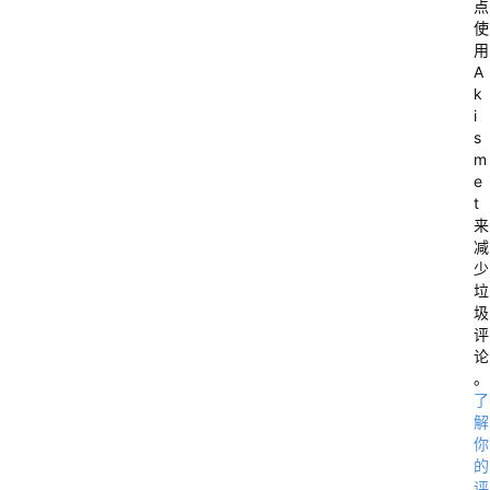
点
使
用
A
k
i
s
m
e
t
来
减
少
垃
圾
评
论
。
了
解
你
的
评