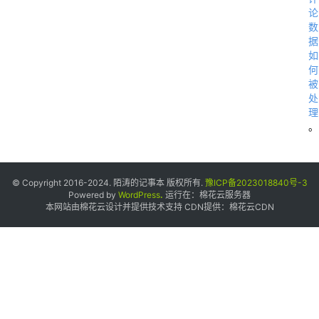
论
数
据
如
何
被
处
理
。
© Copyright 2016-2024. 陌涛的记事本 版权所有.
豫ICP备2023018840号-3
Powered by
WordPress
.
运行在：
棉花云服务器
本网站由棉花云设计并提供技术支持 CDN提供：
棉花云CDN