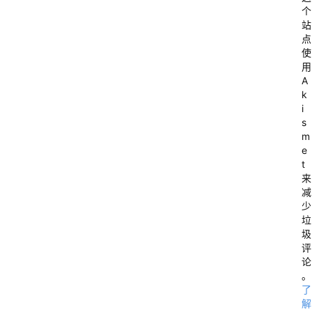
o
个
g
站
点
y
使
u
用
n
A
k
.
i
c
s
m
o
e
m
t
来
2
减
少
垃
圾
评
论
。
了
解