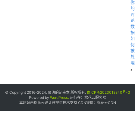
你
的
评
论
数
据
如
何
被
处
理
。
© Copyright 2016-2024. 陌涛的记事本 版权所有.
豫ICP备2023018840号-3
Powered by
WordPress
.
运行在：
棉花云服务器
本网站由棉花云设计并提供技术支持 CDN提供：
棉花云CDN
7