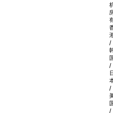
/
/
/
/