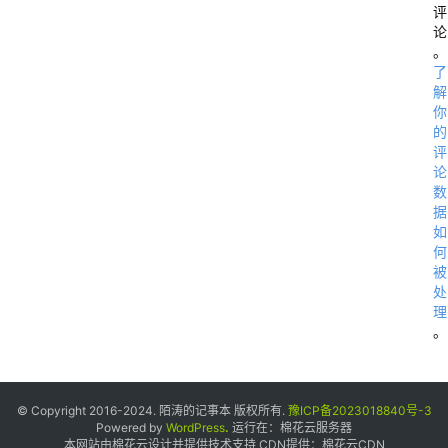
评
论
。
了
W
解
你
e
的
b
评
论
数
据
如
何
被
处
理
。
5
© Copyright 2016-2024. 陌涛的记事本 版权所有.
豫ICP备2023018840号-3
Powered by
WordPress
.
运行在：
棉花云服务器
本网站由棉花云设计并提供技术支持 CDN提供：
棉花云CDN