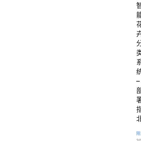
–
陌
2