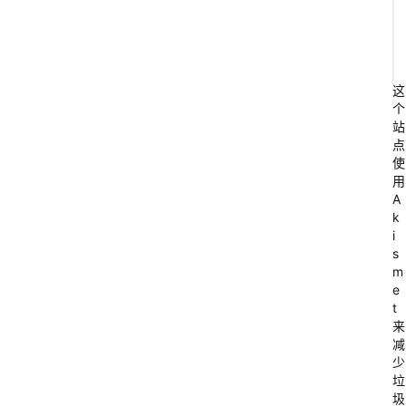
这
个
站
点
使
用
A
k
i
s
m
e
t
来
减
少
垃
圾