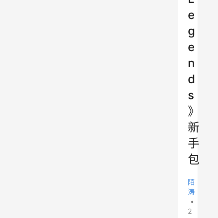
e
g
e
n
d
s
》
新
手
包
陌
涛
•
2