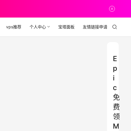
vps推荐
个人中心
宝塔面板
友情链接申请
E
p
i
c
免
费
领
M