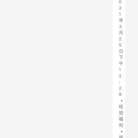
0
2
1
年
3
月
2
5
日
下
午
1
2
:
2
8
•
经
验
福
利
•
阅