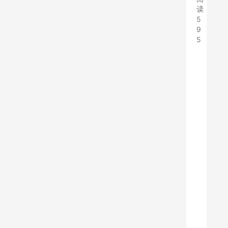
读
5
9
5
E
p
i
c
免
费
领
M
M
O
A