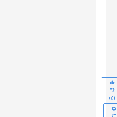
s
》
新
手
包
这
是
8
完
美
旗
下
工
赞
作
(0)
室
开
打