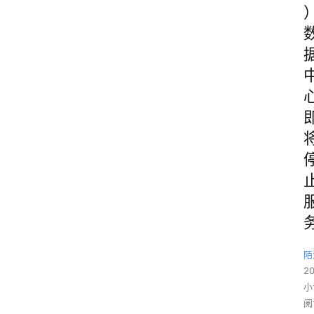
陌
2
小
阅