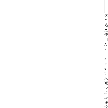
这
个
站
点
使
用
A
k
i
s
m
e
t
来
减
少
垃
圾
评
论