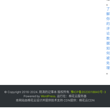
。
了
解
你
的
评
论
数
据
如
何
被
处
理
。
© Copyright 2016-2024. 陌涛的记事本 版权所有.
豫ICP备2023018840号-3
Powered by
WordPress
.
运行在：
棉花云服务器
本网站由棉花云设计并提供技术支持 CDN提供：
棉花云CDN