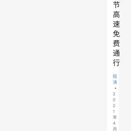
节
高
速
免
费
通
行
陌
涛
•
2
0
2
1
年
4
月