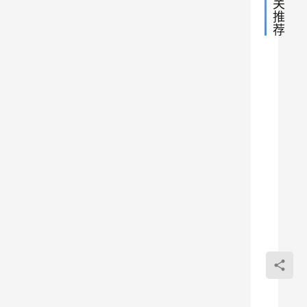
关
限
长
推
时
荐
免
辈
费
了
领
One
！
《
小
谈
安装
S
一
t
在
下
被投
继五
e
清
e
毒后
l
明
Onei
R
2023
节
键安
a
529
和
投毒
t
0
s
后
是恶
腾讯
小
》
LNM
面
谈
游戏
一
包被
的
下
《全
腾讯
域名
五
民岛
游戏
为同
一
《全
主》
何复
劳
民岛
退市