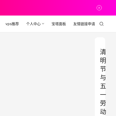
vps推荐
个人中心
宝塔面板
友情链接申请
清
明
节
与
五
一
劳
动