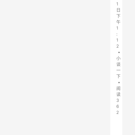
1
日
下
午
1
:
1
2
•
小
谈
一
下
•
阅
读
3
6
2
清