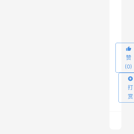
么
出
7
去
玩
了
吧
！
赞
有
(0)
车
的
打
小
赏
伙
伴
们
肯
定