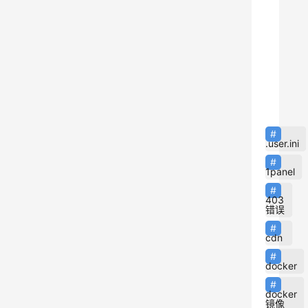
持
9
写
端
要
.user.ini
M
R
1panel
连
403
错误
m
cdn
连
docker
级
docker
镜像
w