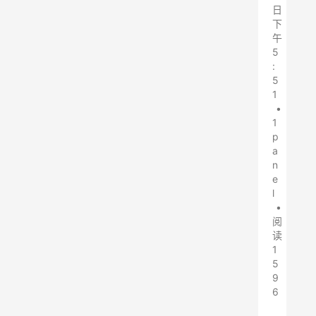
日
下
午
5
:
5
1
•
1
p
a
n
e
l
•
阅
读
1
5
9
6