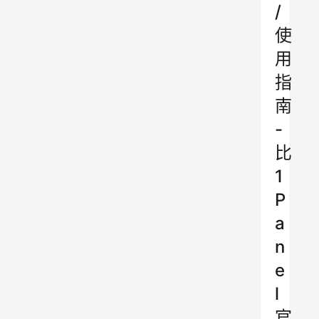
/
使
用
指
南
-
比
1
P
a
n
e
l
官