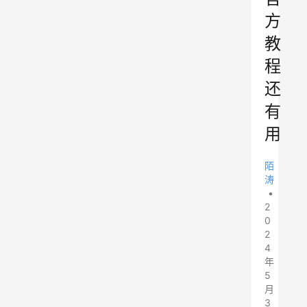
方
教
程
还
有
用
陌
涛
•
2
0
2
4
年
5
月
3