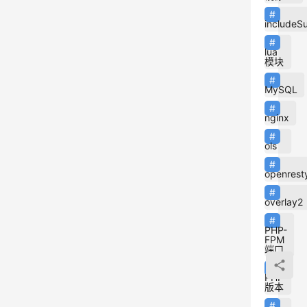
includeS
文
lua
模块
当
MySQL
加
nginx
入
H
ols
S
openrest
T
S
overlay2
预
PHP-
FPM
加
端口
载
PHP
列
版本
表