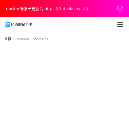
首
docker镜像已更新为
https://0-docker.nat.tf/
页
文
章
首页
includeSubdomains
i
分
享
关
于
v
p
s
推
荐