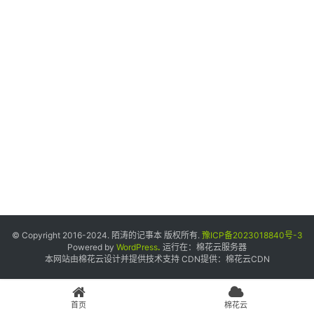
个
人
中
心
宝
塔
面
板
友
情
© Copyright 2016-2024. 陌涛的记事本 版权所有.
豫ICP备2023018840号-3
链
Powered by
WordPress
.
运行在：
棉花云服务器
本网站由棉花云设计并提供技术支持 CDN提供：
棉花云CDN
接
申
请
首页
棉花云