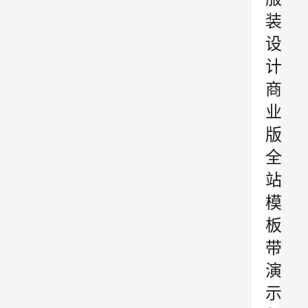
装
设
计
商
业
版
全
站
模
板
带
演
示