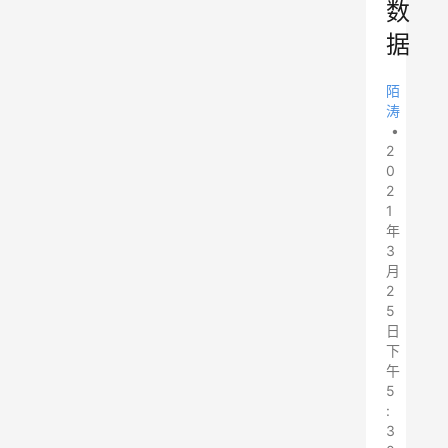
数
据
陌
涛
•
2
0
2
1
年
3
月
2
5
日
下
午
5
:
3