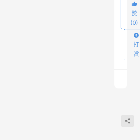
。
赞
如
(0)
果
是
第
打
一
赏
次
搭
建
，
可
d
以
i
直
s
接
c
上
u
一
使
篇
z
2021
用
模