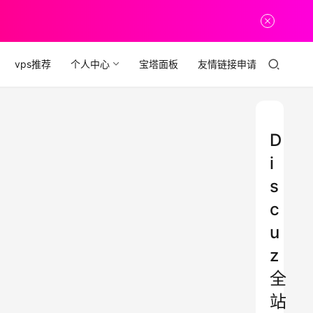
vps推荐
个人中心
宝塔面板
友情链接申请
D
i
s
c
u
z
全
站