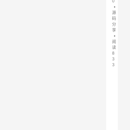
0
•
源
码
分
享
•
阅
读
8
3
3
这
个
d
i
s
c