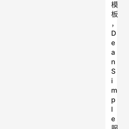
模
板
，
D
e
a
n
S
i
m
p
l
e
服