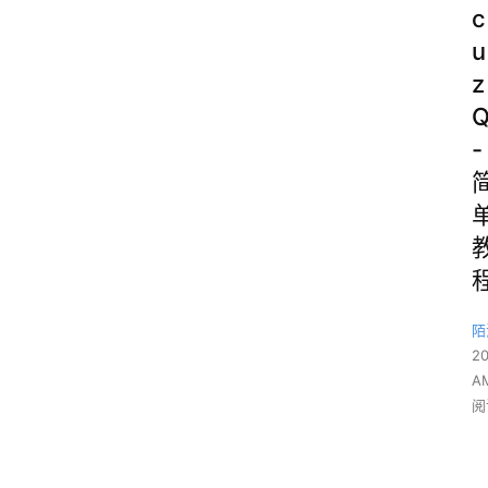
c
u
z
-
陌
2
A
阅