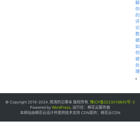
解
你
的
评
论
数
据
如
何
被
处
理
。
)
© Copyright 2016-2024. 陌涛的记事本 版权所有.
豫ICP备2023018840号-3
Powered by
WordPress
.
运行在：
棉花云服务器
本网站由棉花云设计并提供技术支持 CDN提供：
棉花云CDN