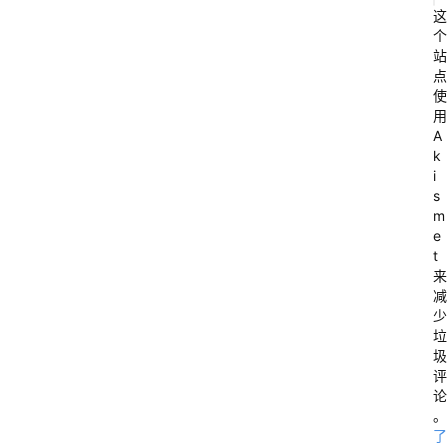
这
(
个
站
点
使
用
A
k
i
s
个
m
e
s
t
u
来
减
b
少
垃
圾
评
论
。
了