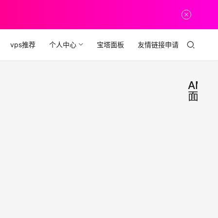
vps推荐
个人中心
宝塔面板
友情链接申请
AMH
面板
AM
AMH
面板
来了
抢先
AMH
体验
来了
这次
2022年
大版
6月16
更新
600