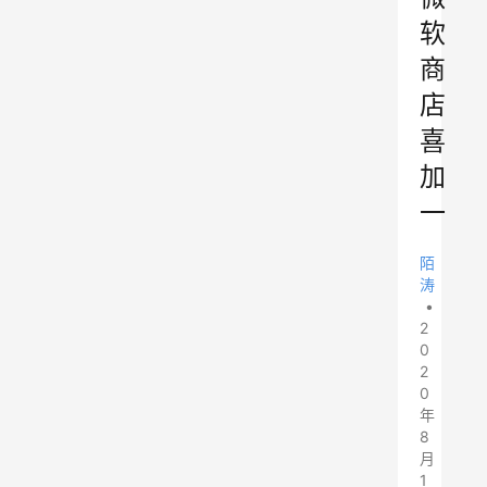
软
商
店
喜
加
一
陌
涛
•
2
0
2
0
年
8
月
1