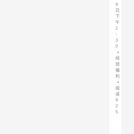
9
日
下
午
2
:
3
0
•
经
验
福
利
•
阅
读
9
2
5