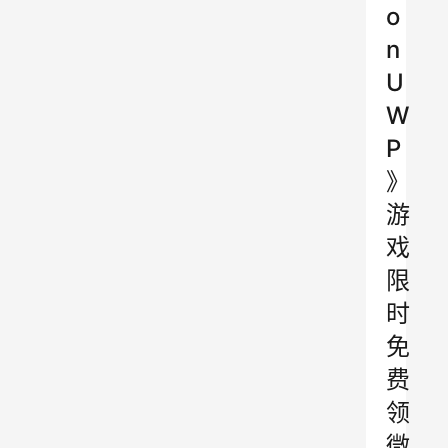
o
n
U
W
P
》
游
戏
限
时
免
费
领
微