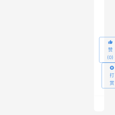
费
试
6
用
版
可
以
使
赞
用
(0)
限
时
打
免
赏
费
时
间
还
剩