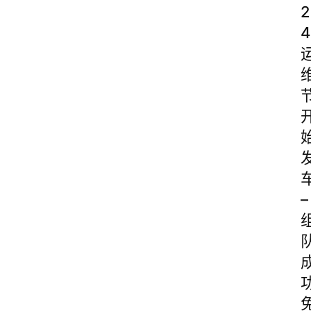
2
4
–