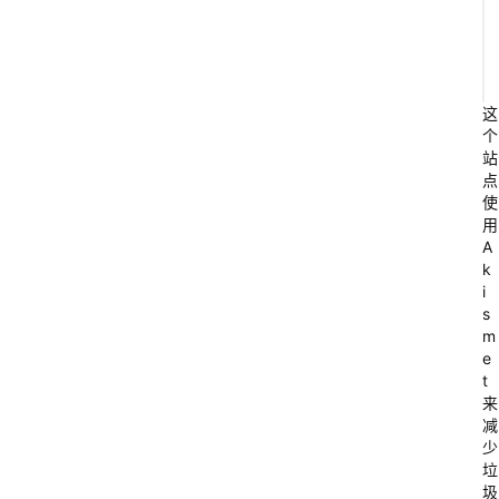
这
个
站
点
使
用
A
k
i
s
m
e
t
来
减
少
垃
圾