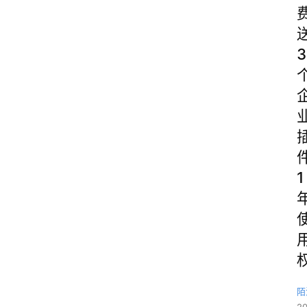
3
1
陌