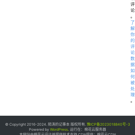
评
论
。
了
解
你
的
评
论
数
据
如
何
被
处
理
。
© Copyright 2016-2024. 陌涛的记事本 版权所有.
豫ICP备2023018840号-3
Powered by
WordPress
.
运行在：
棉花云服务器
本网站由棉花云设计并提供技术支持 CDN提供：
棉花云CDN