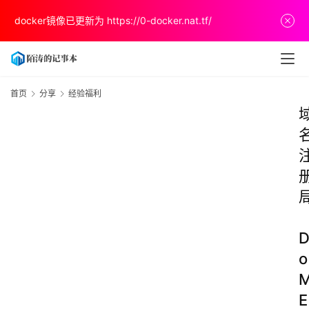
docker镜像已更新为
https://0-docker.nat.tf/
首页
分享
经验福利
o
E