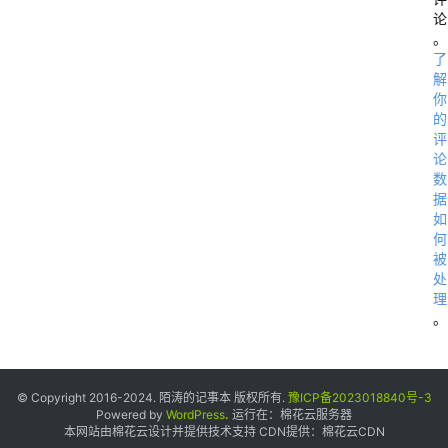
论
。
了
解
你
的
评
论
数
据
如
何
被
处
理
。
© Copyright 2016-2024. 陌涛的记事本 版权所有.
豫ICP备2023018840号-3
Powered by
WordPress
.
运行在：
棉花云服务器
本网站由棉花云设计并提供技术支持 CDN提供：
棉花云CDN