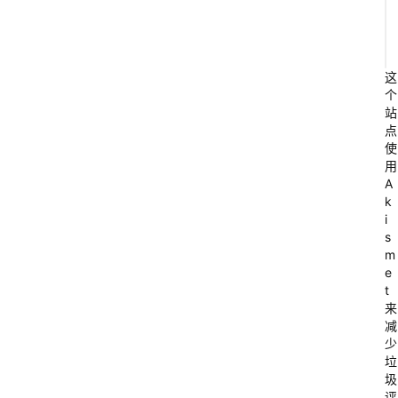
e
t
r
这
y
个
站
点
使
用
A
k
i
s
m
e
t
来
减
少
垃
圾
评