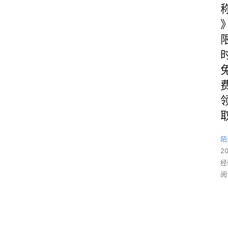
陌
2
经
阅
G
O