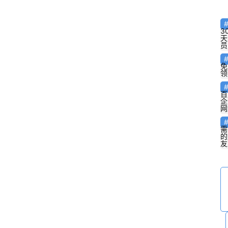
3
天
员
免
领
百
企
网
需
的
友
速