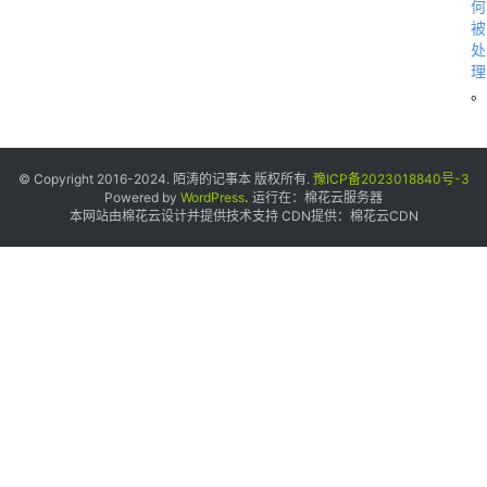
何
被
处
理
。
© Copyright 2016-2024. 陌涛的记事本 版权所有.
豫ICP备2023018840号-3
Powered by
WordPress
.
运行在：
棉花云服务器
-
本网站由棉花云设计并提供技术支持 CDN提供：
棉花云CDN
5
.