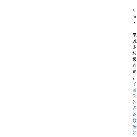
i
s
m
-
e
>
t
来
减
少
垃
圾
评
论
。
了
解
你
的
-
评
>
论
数
据
如