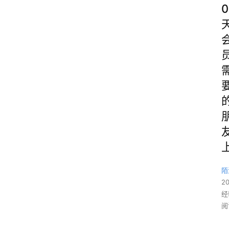
0
陌
2
经
阅