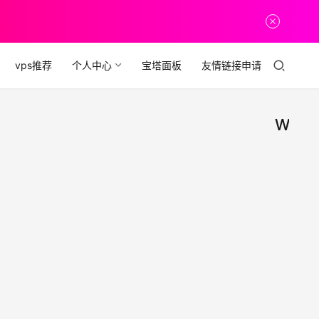
vps推荐
个人中心
宝塔面板
友情链接申请
Wind
字节
经
验
飞聊
福
利
AP
字节
推出
聊社交
正式
支持
2020年
端 支
Win
日
Win
及M
583
MAC
【安
0
经
载