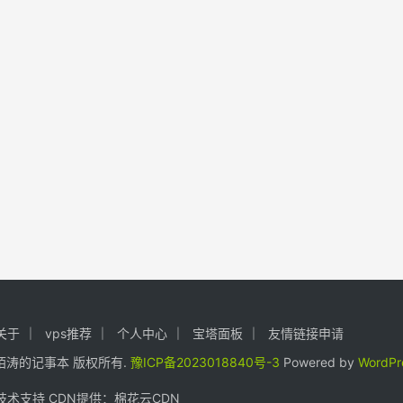
关于
vps推荐
个人中心
宝塔面板
友情链接申请
24. 陌涛的记事本 版权所有.
豫ICP备2023018840号-3
Powered by
WordPr
术支持 CDN提供：
棉花云CDN