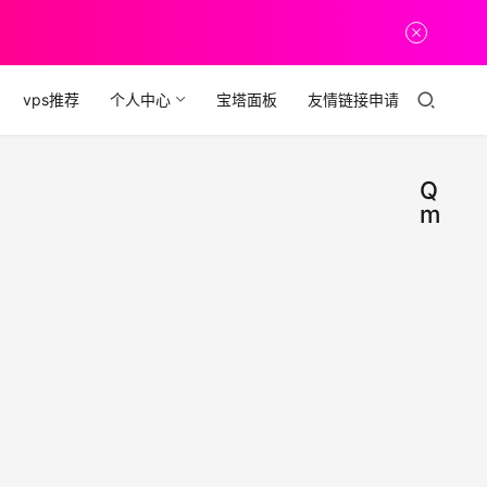
vps推荐
个人中心
宝塔面板
友情链接申请
Q
me
QQ2
新
闻
周年
主题
QQ2
曲《
周年
题曲
me
2019年
《Q
上线
8月19
me》
融入
日