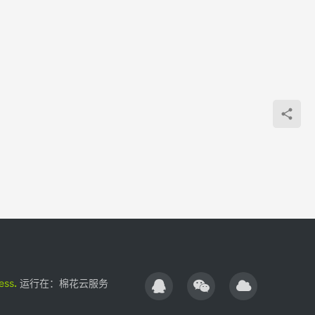
17年
加《
国有
哈》
军的
ess
.
运行在：
棉花云服务