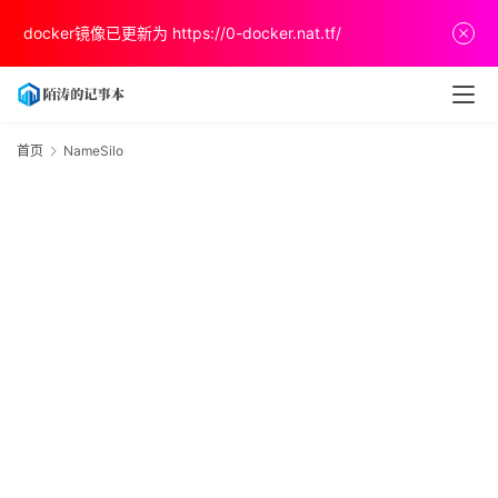
首
docker镜像已更新为
https://0-docker.nat.tf/
页
文
章
首页
NameSilo
N
分
享
关
于
v
p
s
推
荐