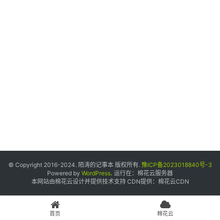
个
人
中
心
宝
塔
面
板
友
情
© Copyright 2016-2024. 陌涛的记事本 版权所有.
豫ICP备2023018840号-3
链
Powered by
WordPress
.
运行在：
棉花云服务器
本网站由棉花云设计并提供技术支持 CDN提供：
棉花云CDN
接
申
请
首页
棉花云