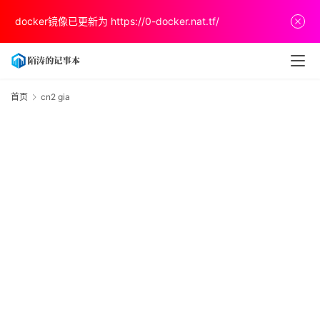
首
docker镜像已更新为
https://0-docker.nat.tf/
页
文
章
首页
cn2 gia
c
g
分
享
关
于
v
p
s
推
荐