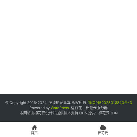
个
人
中
心
宝
塔
面
板
友
情
© Copyright 2016-2024. 陌涛的记事本 版权所有.
豫ICP备2023018840号-3
链
Powered by
WordPress
.
运行在：
棉花云服务器
本网站由棉花云设计并提供技术支持 CDN提供：
棉花云CDN
接
申
请
首页
棉花云