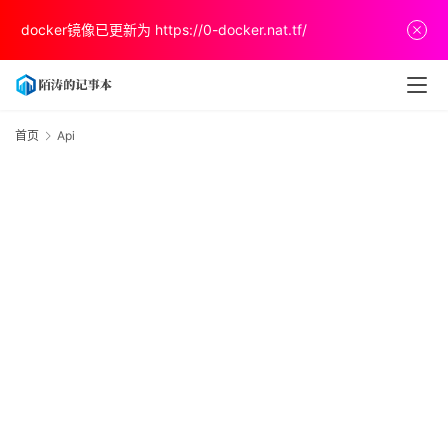
docker镜像已更新为
https://0-docker.nat.tf/
首
页
首页
Api
A
文
章
分
享
关
于
v
p