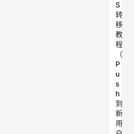
S
转
移
教
程
（
P
u
s
h
到
新
用
户