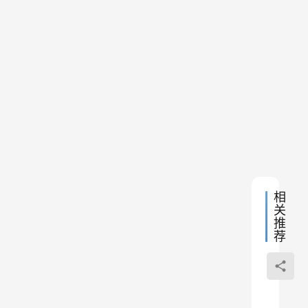
】
到
月20
V
日 下
另
午
1
6:09
一
版
本
个
狗
升
云
账
级
(
下
2025
V
号
D
一
年7
2
O
下
篇
月21
日 下
G
，
午
Y
2:28
那
U
N
么
)
今
相
-
关
六
天
推
周
的
荐
年
教
庆
-
程
Ep
经
经
就
验
一《
典
福