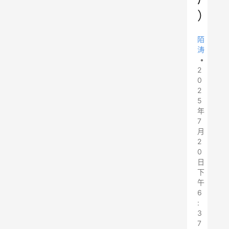
）
陌
涛
•
2
0
2
5
年
7
月
2
0
日
下
午
6
:
3
7