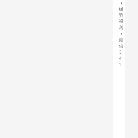
•
经
验
福
利
•
阅
读
3
4
1
N
e
t
c
u
p