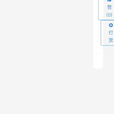
它
赞
某
(0)
种
原
因
打
，
赏
可
能
会
将
此
【
服
1
务
p
器
a
上
n
一
转
篇
e
2025
移
l
年7