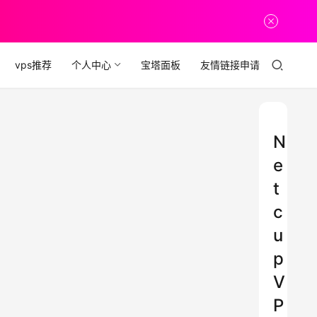
vps推荐
个人中心
宝塔面板
友情链接申请
N
e
t
c
u
p
V
P